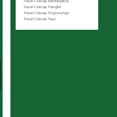
Travel Cilacap Wedarijaksa
Travel Cilacap Trangkil
Travel Cilacap Tlogowungu
Travel Cilacap Tayu