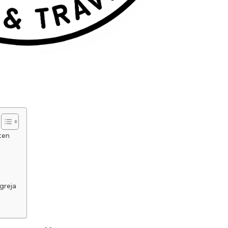
ten
greja