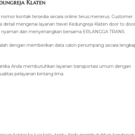
dungreja Klaten
nomor kontak tersedia secara online terus menerus. Customer
 detail mengenai layanan travel Kedungreja Klaten door to doo
man, nyaman dan menyenangkan bersama ERLANGGA TRANS.
 adalah dengan memberikan data calon penumpang secara lengka
ketika Anda membutuhkan layanan transportasi umum dengan
alitas pelayanan bintang lima.
erjaan kantor ke luar kota, tentu Anda membutuhkan kendaraan