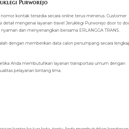
ruklegi Purworejo
nomor kontak tersedia secara online terus menerus. Customer
 detail mengenai layanan travel Jeruklegi Purworejo door to do
man, nyaman dan menyenangkan bersama ERLANGGA TRANS.
 adalah dengan memberikan data calon penumpang secara lengka
ketika Anda membutuhkan layanan transportasi umum dengan
alitas pelayanan bintang lima.
erjaan kantor ke luar kota, tentu Anda membutuhkan kendaraan