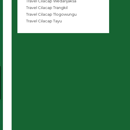
Travel Cilacap Wedarijaksa
Travel Cilacap Trangkil
Travel Cilacap Tlogowungu
Travel Cilacap Tayu