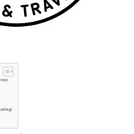
rejo
uklegi