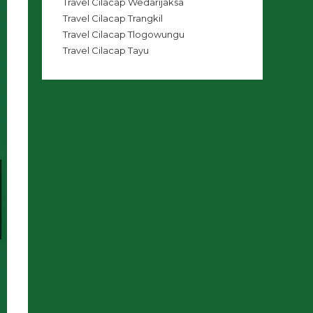
Travel Cilacap Wedarijaksa
Travel Cilacap Trangkil
Travel Cilacap Tlogowungu
Travel Cilacap Tayu