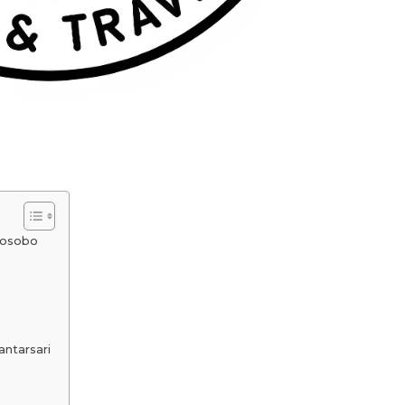
nosobo
ntarsari