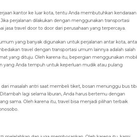
erjaan kantor ke luar kota, tentu Anda membutuhkan kendaraan
ka perjalanan dilakukan dengan menggunakan transportasi
jasa travel door to door dari perusahaan yang terpercaya.
i umum yang banyak digunakan untuk perjalanan antar kota, anta
embedakan travel dengan transportasi umum lainnya adalah salah
mat yang dituju. Oleh karena itu, bepergian menggunakan mobi
an yang Anda tempuh untuk keperluan mudik atau pulang
dari masalah antri saat membeli tiket, bosan menunggu bus tib
n. Ditambah lagi selama liburan, Anda harus bertemu dengan
g sama. Oleh karena itu, travel bisa menjadi pilihan terbaik
onosobo.
ti melelahkan dan juga membosankan. Oleh karena itu, kami