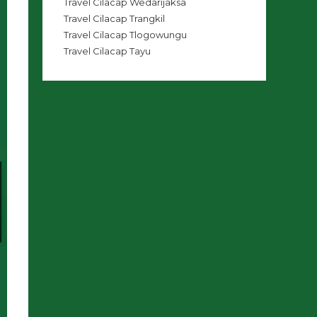
Travel Cilacap Wedarijaksa
Travel Cilacap Trangkil
Travel Cilacap Tlogowungu
Travel Cilacap Tayu