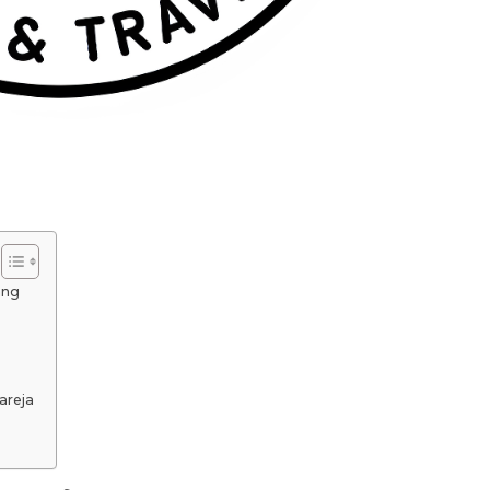
ang
areja