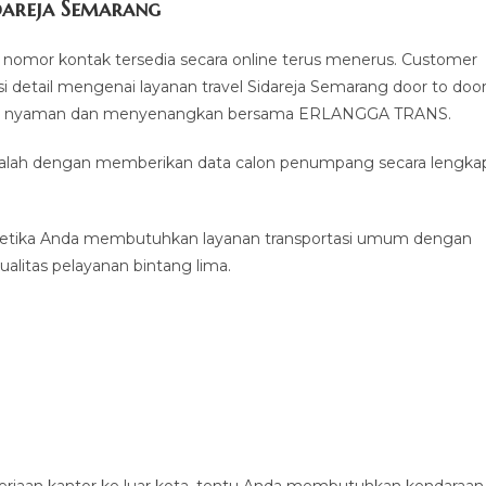
dareja Semarang
nomor kontak tersedia secara online terus menerus. Customer
 detail mengenai layanan travel Sidareja Semarang door to doo
man, nyaman dan menyenangkan bersama ERLANGGA TRANS.
 adalah dengan memberikan data calon penumpang secara lengka
ketika Anda membutuhkan layanan transportasi umum dengan
alitas pelayanan bintang lima.
erjaan kantor ke luar kota, tentu Anda membutuhkan kendaraan