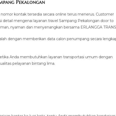
ampang Pekalongan
nomor kontak tersedia secara online terus menerus. Customer
i detail mengenai layanan travel Sampang Pekalongan door to
ang aman, nyaman dan menyenangkan bersama ERLANGGA TRANS
 adalah dengan memberikan data calon penumpang secara lengka
ketika Anda membutuhkan layanan transportasi umum dengan
alitas pelayanan bintang lima.
erjaan kantor ke luar kota, tentu Anda membutuhkan kendaraan