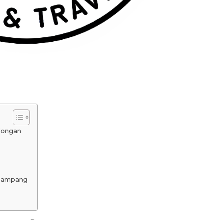
longan
 Sampang