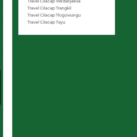
Travel Cilacap Wedarijaksa
Travel Cilacap Trangkil
Travel Cilacap Tlogowungu
Travel Cilacap Tayu