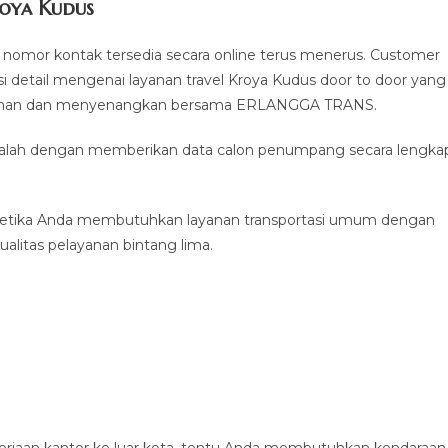
roya Kudus
nomor kontak tersedia secara online terus menerus. Customer
 detail mengenai layanan travel Kroya Kudus door to door yang
nyaman dan menyenangkan bersama ERLANGGA TRANS.
 adalah dengan memberikan data calon penumpang secara lengka
ketika Anda membutuhkan layanan transportasi umum dengan
alitas pelayanan bintang lima.
erjaan kantor ke luar kota, tentu Anda membutuhkan kendaraan