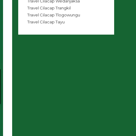
Travel Cilacap Wedarijaksa
Travel Cilacap Trangkil
Travel Cilacap Tlogowungu
Travel Cilacap Tayu