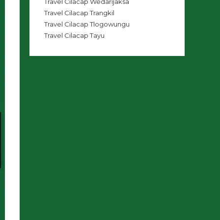
Travel Cilacap Wedarijaksa
Travel Cilacap Trangkil
Travel Cilacap Tlogowungu
Travel Cilacap Tayu