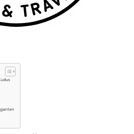
Kudus
nganten