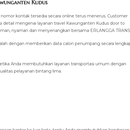
awunganten Kudus
nomor kontak tersedia secara online terus menerus. Customer
i detail mengenai layanan travel Kawunganten Kudus door to
ang aman, nyaman dan menyenangkan bersama ERLANGGA TRANS
 adalah dengan memberikan data calon penumpang secara lengka
ketika Anda membutuhkan layanan transportasi umum dengan
alitas pelayanan bintang lima.
erjaan kantor ke luar kota, tentu Anda membutuhkan kendaraan