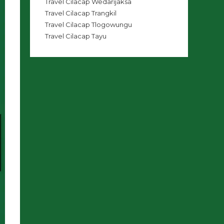
Travel Cilacap Wedarijaksa
Travel Cilacap Trangkil
Travel Cilacap Tlogowungu
Travel Cilacap Tayu