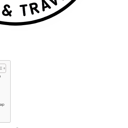
n
cap