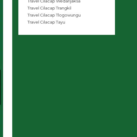
Travel Cilacap Wedarijaksa
Travel Cilacap Trangkil
Travel Cilacap Tlogowungu
Travel Cilacap Tayu