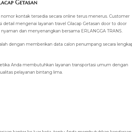
lacap Getasan
nomor kontak tersedia secara online terus menerus. Customer
 detail mengenai layanan travel Cilacap Getasan door to door
man, nyaman dan menyenangkan bersama ERLANGGA TRANS.
 adalah dengan memberikan data calon penumpang secara lengka
ketika Anda membutuhkan layanan transportasi umum dengan
alitas pelayanan bintang lima.
erjaan kantor ke luar kota, tentu Anda membutuhkan kendaraan